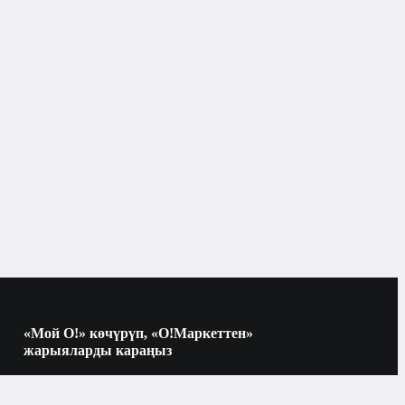
Идиш-аяк жана буюм-тайымдар
Бар буюмдары
Бишкек
Бар буюмдары
рдын түрлөрү
Суусундуктарды даярдоо үчүн аксессуарлар
«Мой О!» көчүрүп, «О!Маркеттен»
жарыяларды караңыз
Көчүрүү үчүн камераны QR-кодго
багыттаңыз