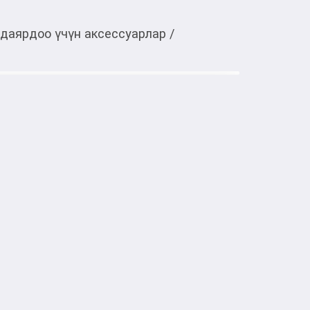
даярдоо үчүн аксессуарлар
/
Тиркемеден ачуу
ления соевого молока Mijia
атическая машина для приготовления 
ых напитков, каш и горячих смесей. 
м двигателем, шестилопастным ножевым 
нкцией самоочистки. Позволяет готовить 
 предварительного замачивания.
