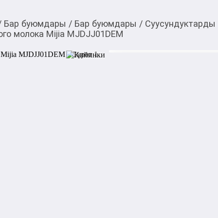
/
Бар буюмдары
/
Бар буюмдары
/
Суусундуктарды 
ого молока Mijia MJDJJ01DEM
4 680,00
c
Товарды Мой О!
тиркемесинен сатып ала
Машина для приготов
аласыз
MJDJJ01DEM
0-0-
3
Mijia MJDJJ01DEM — автом
соевого молока, растительн
Оснащена высокоскоростны
блоком, LED-дисплеем и фу
напитки из сухих бобов без