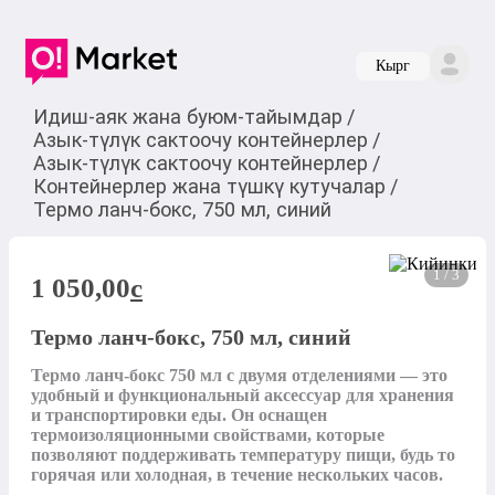
Кырг
Идиш-аяк жана буюм-тайымдар
/
Азык-түлүк сактоочу контейнерлер
/
Азык-түлүк сактоочу контейнерлер
/
Контейнерлер жана түшкү кутучалар
/
Термо ланч-бокс, 750 мл, синий
1 / 3
1 050,00
c
Термо ланч-бокс, 750 мл, синий
Термо ланч-бокс 750 мл с двумя отделениями — это 
удобный и функциональный аксессуар для хранения 
и транспортировки еды. Он оснащен 
термоизоляционными свойствами, которые 
позволяют поддерживать температуру пищи, будь то 
горячая или холодная, в течение нескольких часов.
