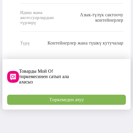
Идиш жана
Азык-түлүк сактоочу
аксессуарлардын
контейнерлер
түрлөрү
Контейнерлер жана түшкү кутучалар
Түрү
Товарды Мой О!
тиркемесинен сатып ала
аласыз
Тиркемеден ачуу