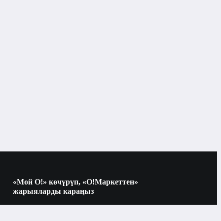
«Мой О!» көчүрүп, «О!Маркеттен»
жарыяларды караңыз
Көчүрүү үчүн камераны QR-кодго
багыттаңыз