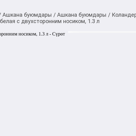
/
Ашкана буюмдары
/
Ашкана буюмдары
/
Коландер
белая с двухсторонним носиком, 1.3 л
440,00
c
Товарды Мой О!
тиркемесинен сатып ала
Миска пластмассовая 
аласыз
носиком, 1.3 л
Пластмассовая миска Coppo 
двухсторонним носиком удо
ингредиентов.

Этот практичный дизайн поз
проливов, делая миску идеа
приготовления. Легкая, про
незаменимым помощником на
1000,00
с
жогору акысыз