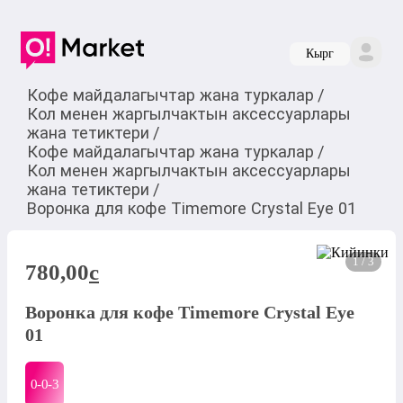
Кырг
Кофе майдалагычтар жана туркалар
/
Кол менен жаргылчактын аксессуарлары
жана тетиктери
/
Кофе майдалагычтар жана туркалар
/
Кол менен жаргылчактын аксессуарлары
жана тетиктери
/
Воронка для кофе Timemore Crystal Eye 01
1 / 3
780,00
c
Воронка для кофе Timemore Crystal Eye
01
0-0-
3