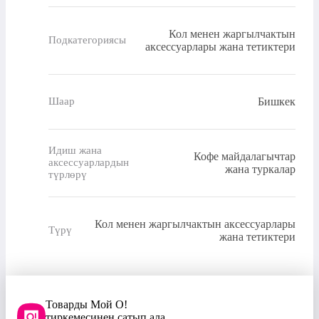
Кол менен жаргылчактын
Подкатегориясы
аксессуарлары жана тетиктери
Бишкек
Шаар
Идиш жана
Кофе майдалагычтар
аксессуарлардын
жана туркалар
түрлөрү
Кол менен жаргылчактын аксессуарлары
Түрү
жана тетиктери
Товарды Мой О!
тиркемесинен сатып ала