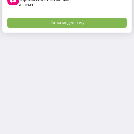
аласыз
Тиркемеден ачуу