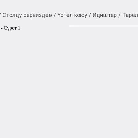
/
Столду сервиздөө
/
Үстөл коюу
/
Идиштер
/
Тарел
220,00
c
Товарды Мой О!
тиркемесинен сатып ала
Тарелка MH39004, 19 
аласыз
Это практичный элемент по
использования и праздничн
подачи основных блюд, закус
Изготовлена из качественны
долговечность и легкость в 
1000,00
с
жогору акысыз
жеткирүү