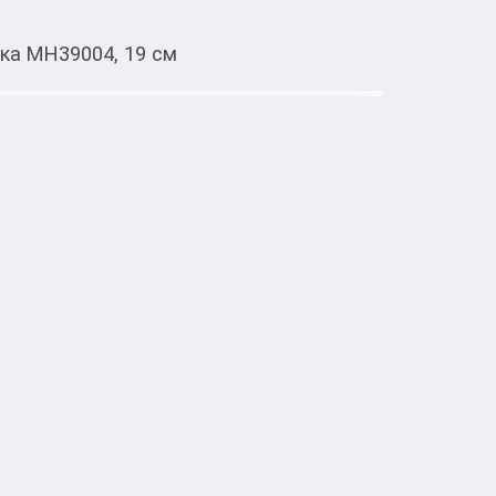
ка MH39004, 19 см
Тиркемеден ачуу
см
суды, который подойдет для повседневного 
ых мероприятий. Она отлично подходит для 
ок и десертов. 

х материалов, что обеспечивает 
уходе.