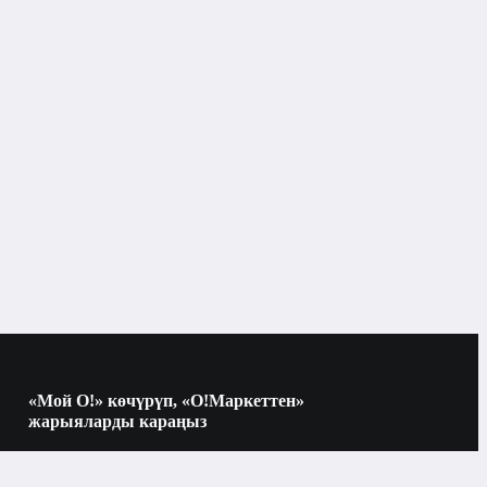
«Мой О!» көчүрүп, «О!Маркеттен»
жарыяларды караңыз
Көчүрүү үчүн камераны QR-кодго
багыттаңыз