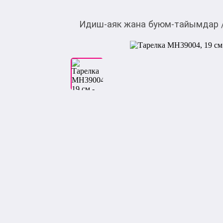
Идиш-аяк жана буюм-тайымдар