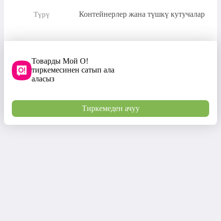
Контейнерлер жана түшкү кутучалар
Түрү
Товарды Мой О!
тиркемесинен сатып ала
аласыз
Тиркемеден ачуу