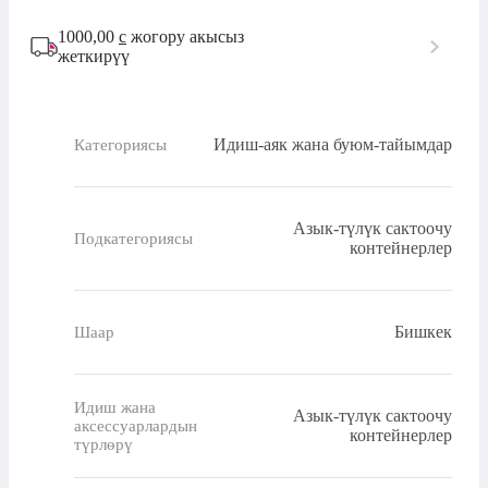
1000,00
с
жогору акысыз
жеткирүү
Идиш-аяк жана буюм-тайымдар
Категориясы
Азык-түлүк сактоочу
Подкатегориясы
контейнерлер
Бишкек
Шаар
Идиш жана
Азык-түлүк сактоочу
аксессуарлардын
контейнерлер
түрлөрү