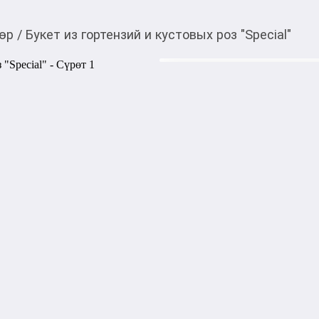
өр
/
Букет из гортензий и кустовых роз "Special"
9 450,00
c
Товарды Мой О!
тиркемесинен сатып ала
Букет из гортензий и 
аласыз
Букет состоит из кустовых р
Акысыз жеткирүү
Категориясы
Подкатегориясы