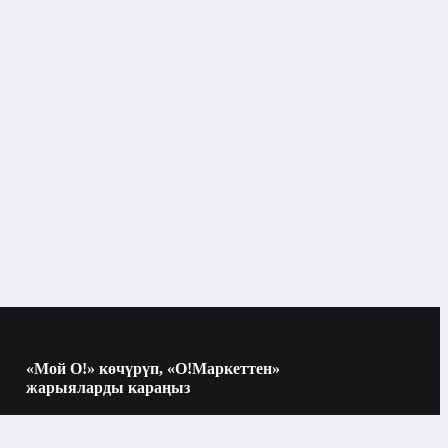
«Мой О!» көчүрүп, «О!Маркеттен»
жарыяларды караңыз
Көчүрүү үчүн камераны QR-кодго
багыттаңыз