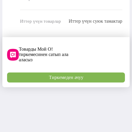
Иттер үчүн суюк тамактар
Иттер үчүн товарлар
Товарды Мой О!
тиркемесинен сатып ала
аласыз
Тиркемеден ачуу