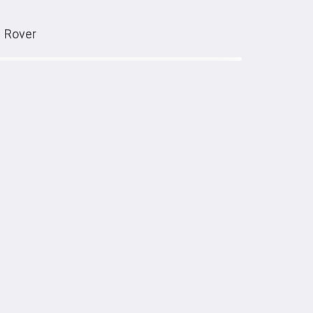
 Rover
Тиркемеден ачуу
r
стью обслуженный автомобиль
Транспорт
Автоунаалар
01.10.2023