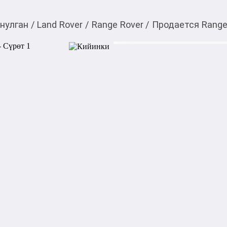
нулган
/
Land Rover
/
Range Rover
/
Продается Range
$
22 000,00
Товарды Мой О!
тиркемесинен сатып ала
Продается Range Rove
аласыз
Продаётся отличный полно
Категориясы
Подкатегориясы
Билдирүүнүн күнү