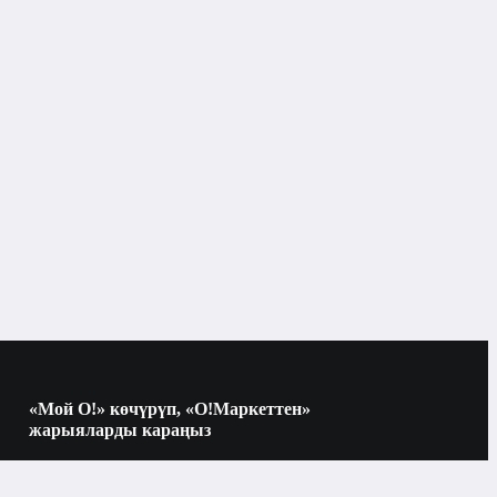
2010
Внедорожник
5
ү, литр менен
160000
5
«Мой О!» көчүрүп, «О!Маркеттен»
жарыяларды караңыз
Көчүрүү үчүн камераны QR-кодго
Сол
багыттаңыз