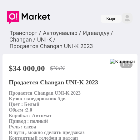
Кырг
Транспорт
/
Автоунаалар
/
Идеалдуу
/
Changan
/
UNI-K
/
Продается Changan UNI-K 2023
1 / 7
$
34 000,00
$
NaN
Продается Changan UNI-K 2023
Продается Changan UNI-K 2023

Кузов : внедорожник 5дв

Цвет : Белый 

Обьем :2.0

Коробка : Автомат

Привод : полный 

Руль : слева

В пути , можно сделать предзаказ 

Контактный телефон и ватсап
