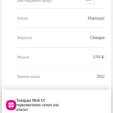
Мессенджерге жазуу
Идеалдуу
Абалы
Changan
Маркасы
UNI-K
Модель
2022
Чыккан жылы
Товарды Мой О!
тиркемесинен сатып ала
аласыз