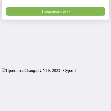
Тиркемеден ачуу