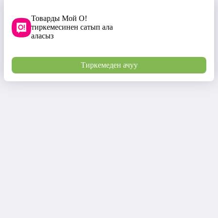
Товарды Мой О!
тиркемесинен сатып ала
аласыз
Тиркемеден ачуу