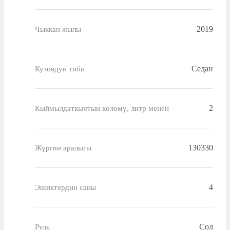
2019
Чыккан жылы
Седан
Кузовдун тиби
2
Кыймылдаткычтын көлөмү, литр менен
130330
Жүргөн аралыгы
4
Эшиктердин саны
Сол
Руль