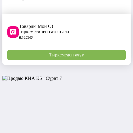
Товарды Мой О!
тиркемесинен сатып ала
аласыз
Тиркемеден ачуу