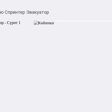
ю Спринтер Эвакуатор
$
13 000,00
Товарды Мой О!
тиркемесинен сатып ала
Продаю Спринтер Эв
аласыз
Продаю Спринтер Эвакуато
Категориясы
Подкатегориясы
Билдирүүнүн күнү