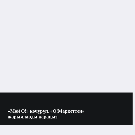
«Мой О!» көчүрүп, «О!Маркеттен»
жарыяларды караңыз
Көчүрүү үчүн камераны QR-кодго
багыттаңыз