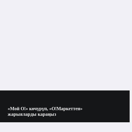
«Мой О!» көчүрүп, «О!Маркеттен»
жарыяларды караңыз
Көчүрүү үчүн камераны QR-кодго
багыттаңыз