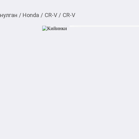
нулган
/
Honda
/
CR-V
/
CR-V
$
7 800,00
Товарды Мой О!
тиркемесинен сатып ала
CR-V
аласыз
Состояние хорошая
Категориясы
Подкатегориясы
Билдирүүнүн күнү