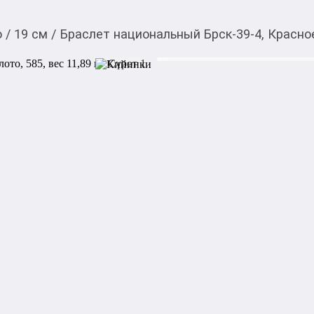
о
/
19 см
/
Браслет национальный Брск-39-4, Красное 
173 323,00
c
Товарды Мой О!
тиркемесинен сатып ала
Браслет национальный
аласыз
вес 11,89 г
0-0-
6
Артикул: Брск-39-4

Металл: Красное золото

Проба: 585_0

Описание камней и вставок
Акысыз жеткирүү