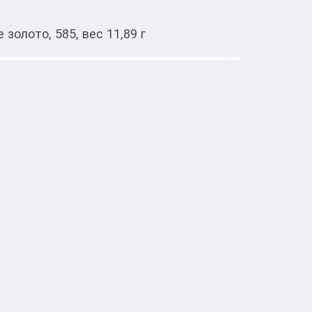
золото, 585, вес 11,89 г
Тиркемеден ачуу
 Брск-39-4, Красное золото, 585,
: 3 камня циркон, цвет белый