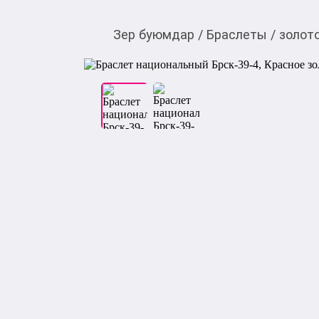
Зер буюмдар
/
Браслеты
/
золот