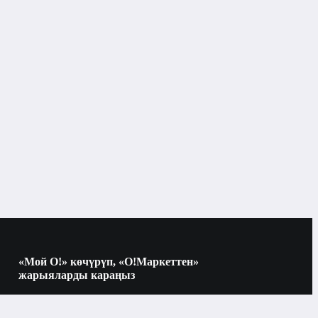
«Мой О!» көчүрүп, «О!Маркеттен»
жарыяларды караңыз
Көчүрүү үчүн камераны QR-кодго
багыттаңыз