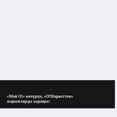
«Мой О!» көчүрүп, «О!Маркеттен»
жарыяларды караңыз
Көчүрүү үчүн камераны QR-кодго
багыттаңыз