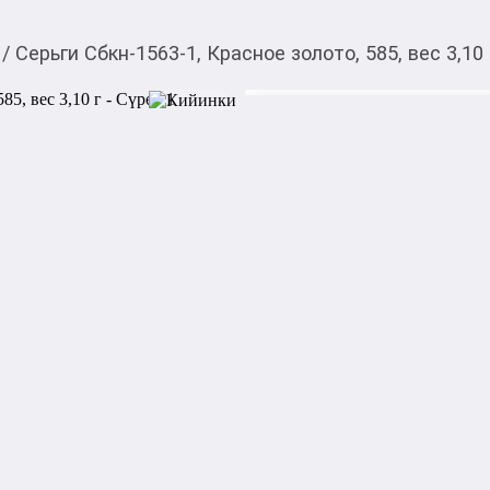
/
Серьги Сбкн-1563-1, Красное золото, 585, вес 3,10 
45 097,00
c
Товарды Мой О!
тиркемесинен сатып ала
Серьги Сбкн-1563-1, Кр
аласыз
Артикул: Сбкн-1563-1

Металл: Красное золото

Проба: 585_0
Акысыз жеткирүү
Категориясы