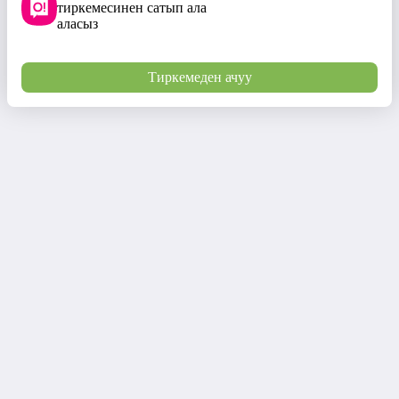
тиркемесинен сатып ала
аласыз
Тиркемеден ачуу