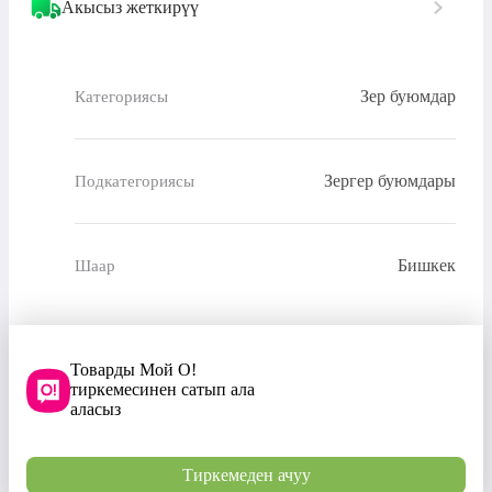
Акысыз жеткирүү
Зер буюмдар
Категориясы
Зергер буюмдары
Подкатегориясы
Бишкек
Шаар
Товарды Мой О!
тиркемесинен сатып ала
аласыз
Тиркемеден ачуу