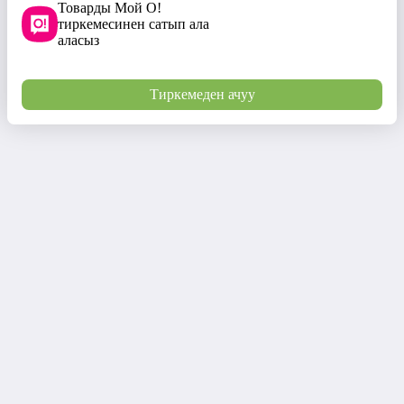
Товарды Мой О!
тиркемесинен сатып ала
аласыз
Тиркемеден ачуу