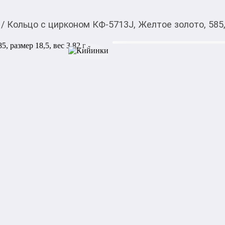
/
Кольцо с цирконом КФ-5713J, Желтое золото, 585, 
52 676,00
c
Товарды Мой О!
тиркемесинен сатып ала
Кольцо с цирконом КФ
аласыз
размер 18,5, вес 3,82 г
0-0-
6
Бренд: Алтын

Артикул: КФ-5713J

Металл: Желтое золото

Проба: 585

Описание камней и вставок