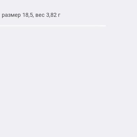
размер 18,5, вес 3,82 г
Тиркемеден ачуу
-5713J, Желтое золото, 585,
: 39 камней циркон, цвет белый