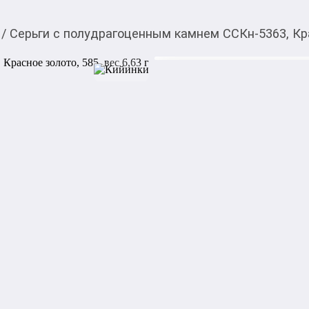
/
Серьги с полудрагоценным камнем ССКн-5363, Крас
85 488,00
c
Товарды Мой О!
тиркемесинен сатып ала
Серьги с полудрагоц
аласыз
золото, 585, вес 6,63 г
0-0-
6
Бренд: Алтын

Артикул: ССКн-5363

Металл: Красное золото

Проба: 585

Диаметр камня: 10*10

Описание камней и вставок:
2 камня топаз огранки "круг
72 камня циркон, цвет бел