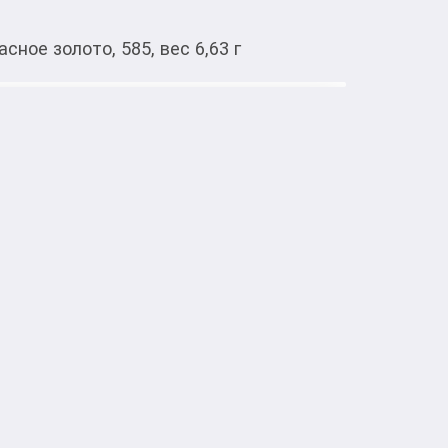
ное золото, 585, вес 6,63 г
Тиркемеден ачуу
енным камнем ССКн-5363, Красное


лая", цвет 1, 8.31 карат

ый