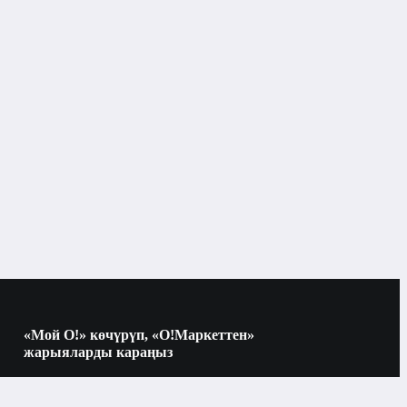
«Мой О!» көчүрүп, «О!Маркеттен»
жарыяларды караңыз
Көчүрүү үчүн камераны QR-кодго
багыттаңыз