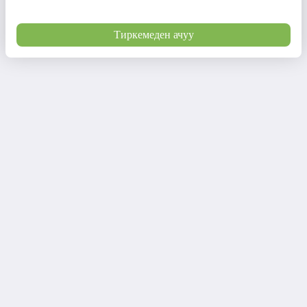
Тиркемеден ачуу