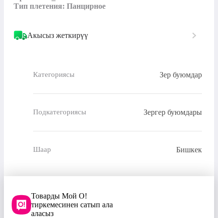
Тип плетения: Панцирное
Акысыз жеткирүү
Зер буюмдар
Категориясы
Зергер буюмдары
Подкатегориясы
Бишкек
Шаар
Товарды Мой О!
тиркемесинен сатып ала
аласыз