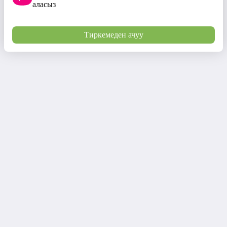
аласыз
Тиркемеден ачуу