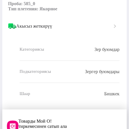
Проба: 585_0

Тип плетения: Якорное
Акысыз жеткирүү
Зер буюмдар
Категориясы
Зергер буюмдары
Подкатегориясы
Бишкек
Шаар
Товарды Мой О!
тиркемесинен сатып ала