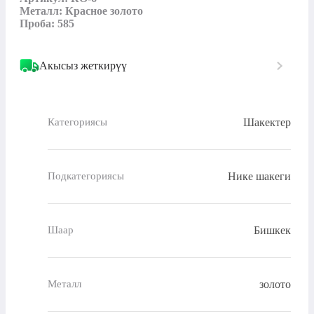
Металл: Красное золото

Проба: 585
Акысыз жеткирүү
Шакектер
Категориясы
Нике шакеги
Подкатегориясы
Бишкек
Шаар
золото
Металл