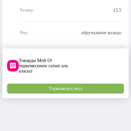
15,5
Размер
обручальное кольцо
Вид
Товарды Мой О!
тиркемесинен сатып ала
аласыз
Тиркемеден ачуу