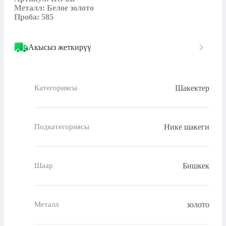
Металл: Белое золото

Проба: 585
Акысыз жеткирүү
Шакектер
Категориясы
Нике шакеги
Подкатегориясы
Бишкек
Шаар
золото
Металл