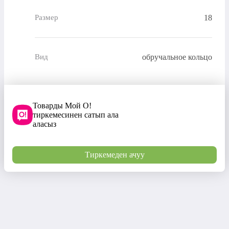
18
Размер
обручальное кольцо
Вид
Товарды Мой О!
тиркемесинен сатып ала
аласыз
Тиркемеден ачуу