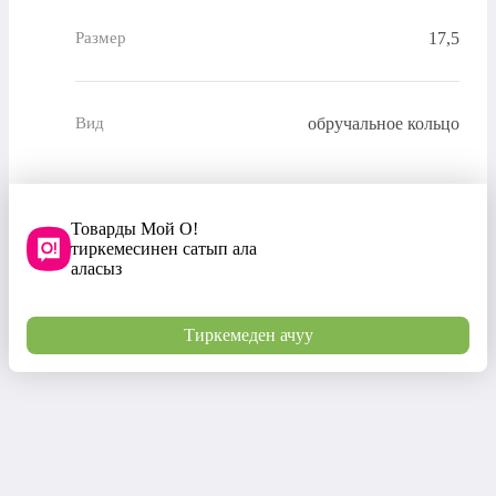
17,5
Размер
обручальное кольцо
Вид
Товарды Мой О!
тиркемесинен сатып ала
аласыз
Тиркемеден ачуу