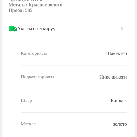
Металл: Красное золото

Проба: 585
Акысыз жеткирүү
Шакектер
Категориясы
Нике шакеги
Подкатегориясы
Бишкек
Шаар
золото
Металл