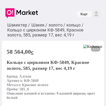
Кырг
Шакектер
/
Шакек
/
золото
/
кольцо
/
Кольцо с цирконом КФ-5849, Красное
золото, 585, размер 17, вес 4,19 г
1 / 3
58 564,00
c
Кольцо с цирконом КФ-5849, Красное
золото, 585, размер 17, вес 4,19 г
Бренд: Алтын

Артикул: КФ-5849

Металл: Красное золото

Проба: 585_0

Описание камней и вставок: 9 камней циркон, цвет 
белый