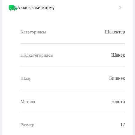
Акысыз жеткирүү
Шакектер
Категориясы
Шакек
Подкатегориясы
Бишкек
Шаар
золото
Металл
17
Размер