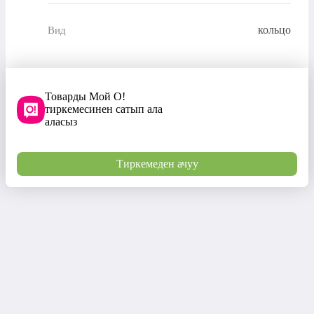
кольцо
Вид
Товарды Мой О!
тиркемесинен сатып ала
аласыз
Тиркемеден ачуу