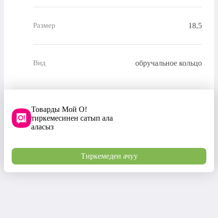
18,5
Размер
обручальное кольцо
Вид
Товарды Мой О!
тиркемесинен сатып ала
аласыз
Тиркемеден ачуу