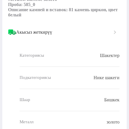
Проба: 585_0

Описание камней и вставок: 81 камень циркон, цвет 
белый
Акысыз жеткирүү
Шакектер
Категориясы
Нике шакеги
Подкатегориясы
Бишкек
Шаар
золото
Металл