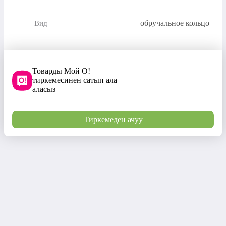
обручальное кольцо
Вид
Товарды Мой О!
тиркемесинен сатып ала
аласыз
Тиркемеден ачуу