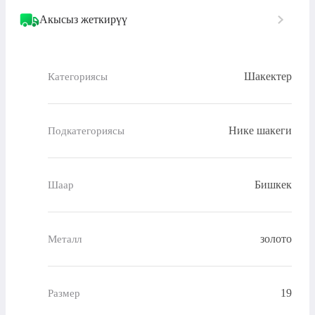
Акысыз жеткирүү
Шакектер
Категориясы
Нике шакеги
Подкатегориясы
Бишкек
Шаар
золото
Металл
19
Размер