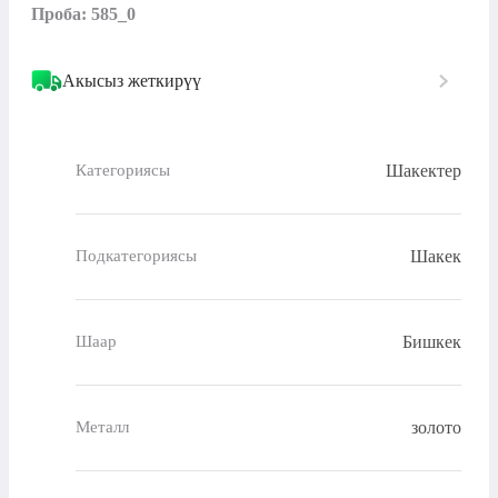
Проба: 585_0
Акысыз жеткирүү
Шакектер
Категориясы
Шакек
Подкатегориясы
Бишкек
Шаар
золото
Металл