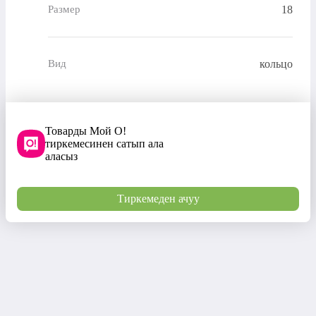
18
Размер
кольцо
Вид
Товарды Мой О!
тиркемесинен сатып ала
аласыз
Тиркемеден ачуу