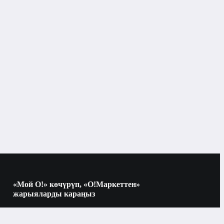
обручальное кольцо
«Мой О!» көчүрүп, «О!Маркеттен»
жарыяларды караңыз
Көчүрүү үчүн камераны QR-кодго
багыттаңыз