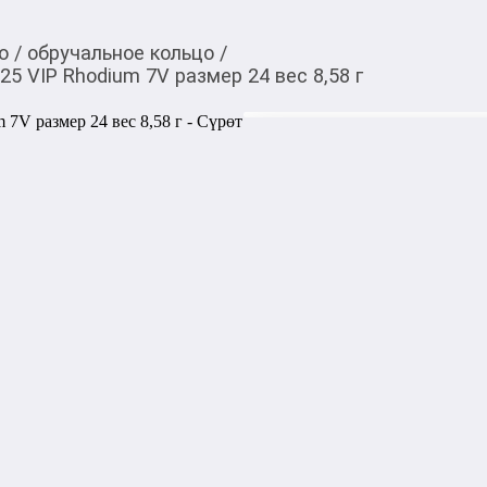
о
/
обручальное кольцо
/
5 VIP Rhodium 7V размер 24 вес 8,58 г
7 210,00
c
20 600,00
Товарды Мой О!
тиркемесинен сатып ала
Кольцо обручальное и
аласыз
размер 24 вес 8,58 г
0-0-
6
Тип: кольцо обручальное

Материал: серебро

Проба: 925

Покрытие: VIP Rhodium 7V

Размер: 24

Вес: 8,58 г