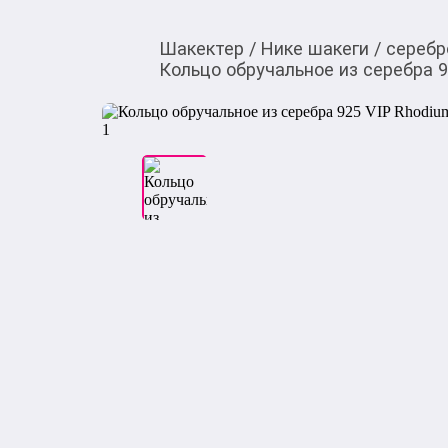
Шакектер
/
Нике шакеги
/
серебр
Кольцо обручальное из серебра 92