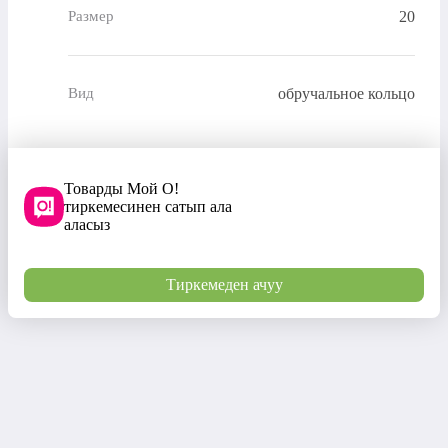
20
Размер
обручальное кольцо
Вид
Товарды Мой О!
тиркемесинен сатып ала
аласыз
Тиркемеден ачуу