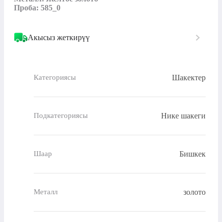
Проба: 585_0
Акысыз жеткирүү
Шакектер
Категориясы
Нике шакеги
Подкатегориясы
Бишкек
Шаар
золото
Металл