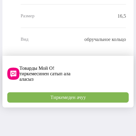
16,5
Размер
обручальное кольцо
Вид
Товарды Мой О!
тиркемесинен сатып ала
аласыз
Тиркемеден ачуу