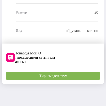
20
Размер
обручальное кольцо
Вид
Товарды Мой О!
тиркемесинен сатып ала
аласыз
Тиркемеден ачуу