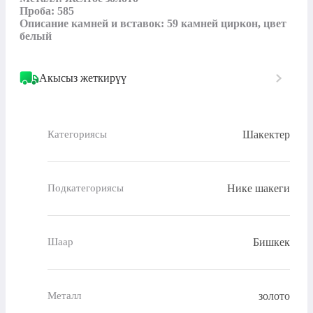
Проба: 585

Описание камней и вставок: 59 камней циркон, цвет 
белый
Акысыз жеткирүү
Шакектер
Категориясы
Нике шакеги
Подкатегориясы
Бишкек
Шаар
золото
Металл