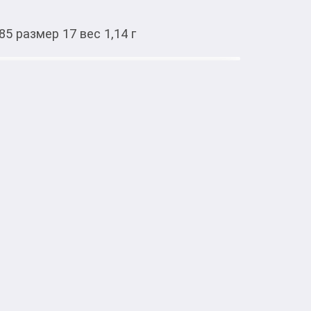
5 размер 17 вес 1,14 г
Тиркемеден ачуу
т-3940 Красное золото 585 размер
: 20 камней циркон, цвет белый
Шакектер