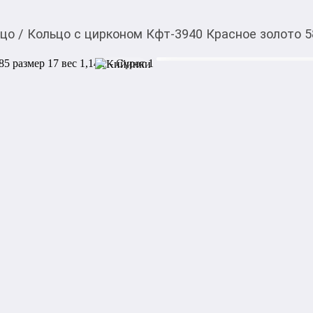
ьцо
/
Кольцо с цирконом Кфт-3940 Красное золото 58
16 704,00
c
Товарды Мой О!
тиркемесинен сатып ала
Кольцо с цирконом Кф
аласыз
17 вес 1,14 г
Артикул: Кфт-3940

Металл: Красное золото

Проба: 585_0

Описание камней и вставок
Акысыз жеткирүү
Категориясы