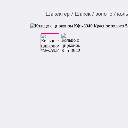
Шакектер
/
Шакек
/
золото
/
кол