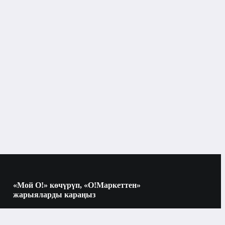
«Мой О!» көчүрүп, «О!Маркеттен»
жарыяларды караңыз
Көчүрүү үчүн камераны QR-кодго
багыттаңыз