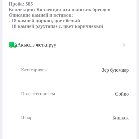
Проба: 585

Коллекция: Коллекция итальянских брендов

Описание камней и вставок:

- 18 камней циркон, цвет белый

- 18 камней раухтопаз с, цвет коричневый
Акысыз жеткирүү
Зер буюмдар
Категориясы
Сөйкө
Подкатегориясы
Бишкек
Шаар