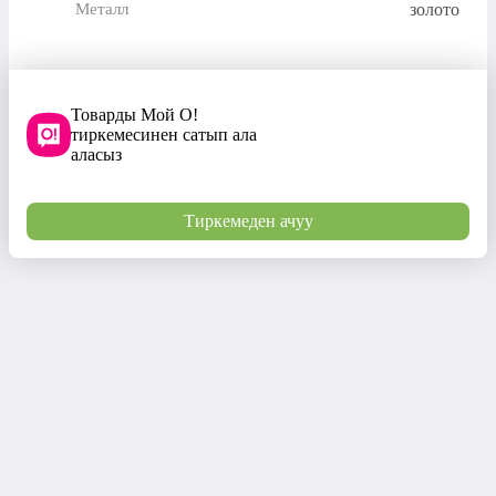
золото
Металл
Товарды Мой О!
тиркемесинен сатып ала
аласыз
Тиркемеден ачуу