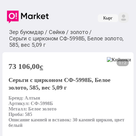
Кырг
Зер буюмдар
/
Сөйкө
/
золото
/
Серьги с цирконом СФ-5998Б, Белое золото,
585, вес 5,09 г
1 / 2
73 106,00
c
Серьги с цирконом СФ-5998Б, Белое
золото, 585, вес 5,09 г
Бренд: Алтын

Артикул: СФ-5998Б

Металл: Белое золото

Проба: 585

Описание камней и вставок: 30 камней циркон, цвет 
белый