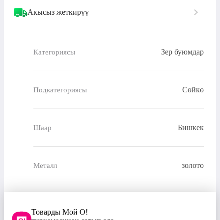
Акысыз жеткирүү
Зер буюмдар
Категориясы
Сөйкө
Подкатегориясы
Бишкек
Шаар
золото
Металл
Товарды Мой О!