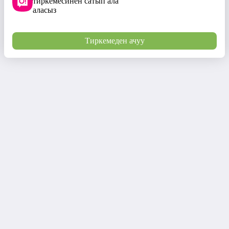
тиркемесинен сатып ала
аласыз
Тиркемеден ачуу