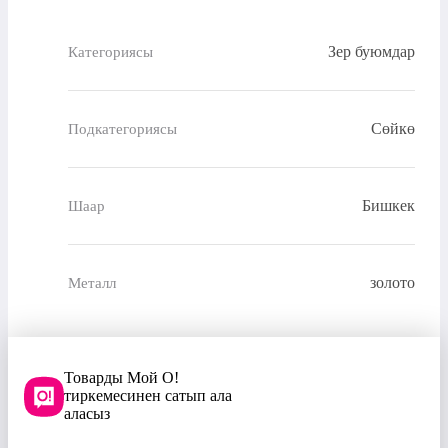
Зер буюмдар
Категориясы
Сөйкө
Подкатегориясы
Бишкек
Шаар
золото
Металл
Товарды Мой О!
тиркемесинен сатып ала
аласыз