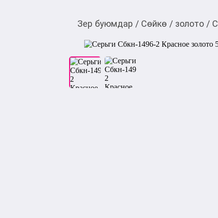
Зер буюмдар
/
Сөйкө
/
золото
/
С