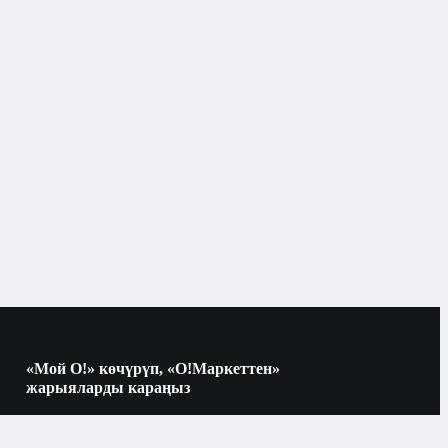
«Мой О!» көчүрүп, «О!Маркеттен»
жарыяларды караңыз
Көчүрүү үчүн камераны QR-кодго
багыттаңыз