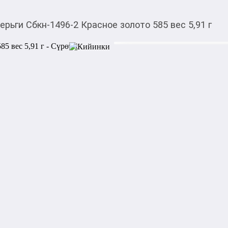
ерьги Сбкн-1496-2 Красное золото 585 вес 5,91 г
86 808,00
c
Товарды Мой О!
тиркемесинен сатып ала
Серьги Сбкн-1496-2 Кр
аласыз
Артикул: Сбкн-1496-2

Металл: Красное золото

Проба: 585_0
Акысыз жеткирүү
Категориясы