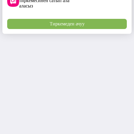
тиркемесинен сатып ала
аласыз
Тиркемеден ачуу