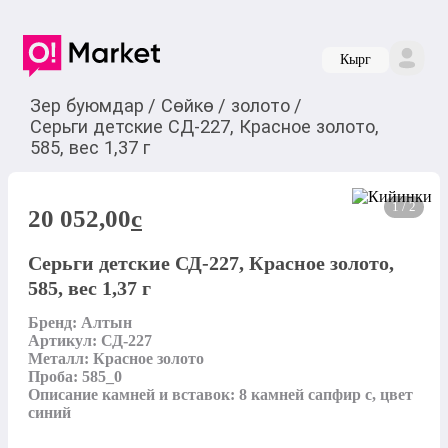
Кырг
Зер буюмдар
/
Сөйкө
/
золото
/
Серьги детские СД-227, Красное золото,
585, вес 1,37 г
1 / 2
20 052,00
c
Серьги детские СД-227, Красное золото,
585, вес 1,37 г
Бренд: Алтын

Артикул: СД-227

Металл: Красное золото

Проба: 585_0

Описание камней и вставок: 8 камней сапфир с, цвет 
синий