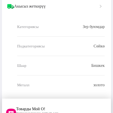
Акысыз жеткирүү
Зер буюмдар
Категориясы
Сөйкө
Подкатегориясы
Бишкек
Шаар
золото
Металл
Товарды Мой О!