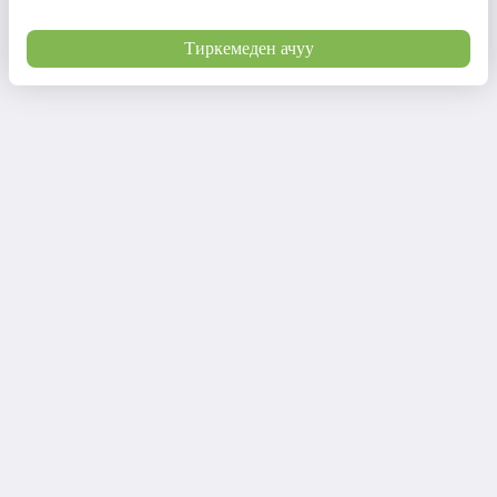
Тиркемеден ачуу