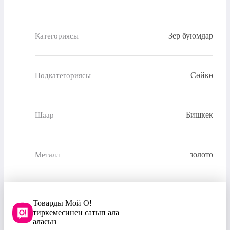
Зер буюмдар
Категориясы
Сөйкө
Подкатегориясы
Бишкек
Шаар
золото
Металл
Товарды Мой О!
тиркемесинен сатып ала
аласыз