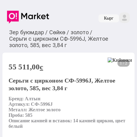
Кырг
Зер буюмдар
/
Сөйкө
/
золото
/
Серьги с цирконом СФ-5996J, Желтое
золото, 585, вес 3,84 г
1 / 2
55 511,00
c
Серьги с цирконом СФ-5996J, Желтое
золото, 585, вес 3,84 г
Бренд: Алтын

Артикул: СФ-5996J

Металл: Желтое золото

Проба: 585

Описание камней и вставок: 14 камней циркон, цвет 
белый