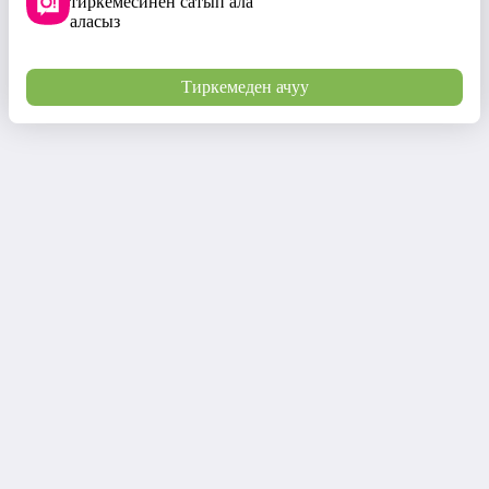
тиркемесинен сатып ала
аласыз
Тиркемеден ачуу