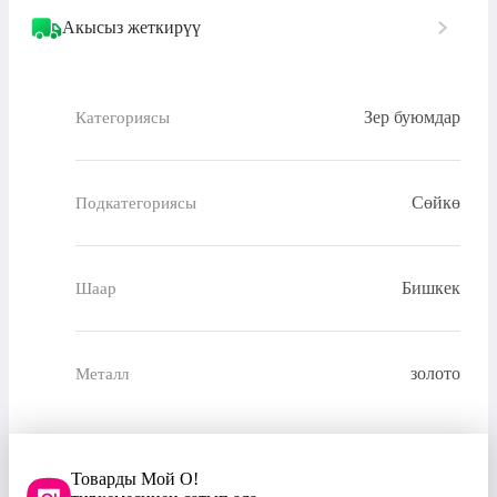
Акысыз жеткирүү
Зер буюмдар
Категориясы
Сөйкө
Подкатегориясы
Бишкек
Шаар
золото
Металл
Товарды Мой О!