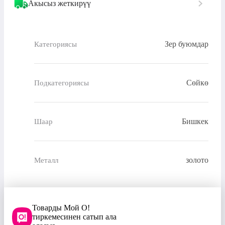
Акысыз жеткирүү
Зер буюмдар
Категориясы
Сөйкө
Подкатегориясы
Бишкек
Шаар
золото
Металл
Товарды Мой О!
тиркемесинен сатып ала