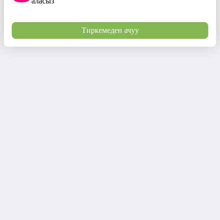
аласыз
Тиркемеден ачуу