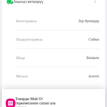
Акысыз жеткирүү
Зер буюмдар
Категориясы
Сөйкө
Подкатегориясы
Бишкек
Шаар
золото
Металл
Товарды Мой О!
тиркемесинен сатып ала