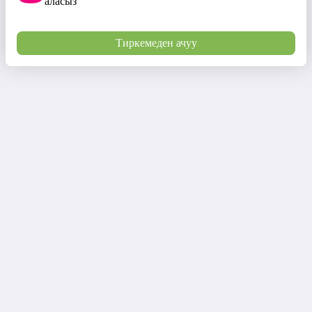
аласыз
Тиркемеден ачуу