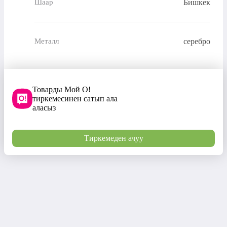
Бишкек
Шаар
серебро
Металл
Товарды Мой О!
тиркемесинен сатып ала
аласыз
Тиркемеден ачуу