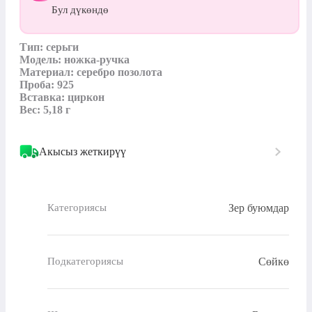
Бул дүкөндө
Тип: серьги

Модель: ножка-ручка

Материал: серебро позолота

Проба: 925

Вставка: циркон

Вес: 5,18 г
Акысыз жеткирүү
Зер буюмдар
Категориясы
Сөйкө
Подкатегориясы