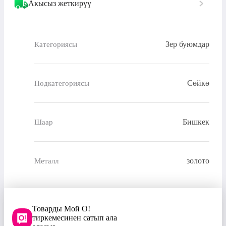
Акысыз жеткирүү
Зер буюмдар
Категориясы
Сөйкө
Подкатегориясы
Бишкек
Шаар
золото
Металл
Товарды Мой О!
тиркемесинен сатып ала