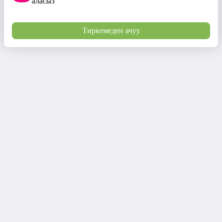
аласыз
Тиркемеден ачуу