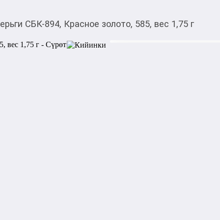
ерьги СБК-894, Красное золото, 585, вес 1,75 г
25 532,00
c
Товарды Мой О!
тиркемесинен сатып ала
Серьги СБК-894, Красно
аласыз
Бренд: Алтын

Артикул: СБК-894

Металл: Красное золото

Проба: 585_0
Акысыз жеткирүү
Категориясы