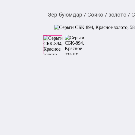
Зер буюмдар
/
Сөйкө
/
золото
/
С