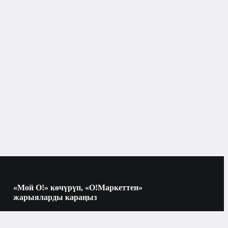
«Мой О!» көчүрүп, «О!Маркеттен»
жарыяларды караңыз
Көчүрүү үчүн камераны QR-кодго
багыттаңыз