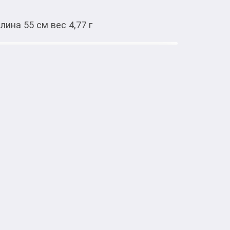
лина 55 см вес 4,77 г
Тиркемеден ачуу
ое золото 585 длина 55 см вес 4,77
Зер буюмдар