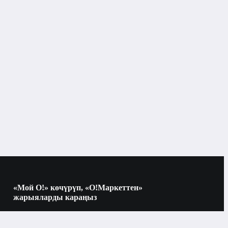
«Мой О!» көчүрүп, «О!Маркеттен»
жарыяларды караңыз
Көчүрүү үчүн камераны QR-кодго
багыттаңыз