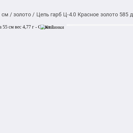
5 см
/
золото
/
Цепь гарб Ц-4.0 Красное золото 585 д
68 059,00
c
Товарды Мой О!
тиркемесинен сатып ала
Цепь гарб Ц-4.0 Красн
аласыз
г
Артикул: Ц-4.0

Металл: Красное золото

Проба: 585_0

Тип плетения: Панцирное
Акысыз жеткирүү
Категориясы