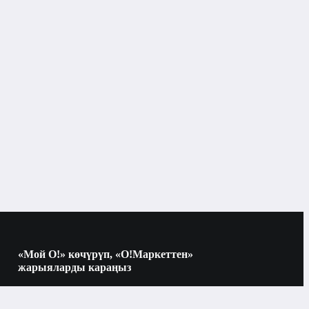
«Мой О!» көчүрүп, «О!Маркеттен»
жарыяларды караңыз
Көчүрүү үчүн камераны QR-кодго
багыттаңыз