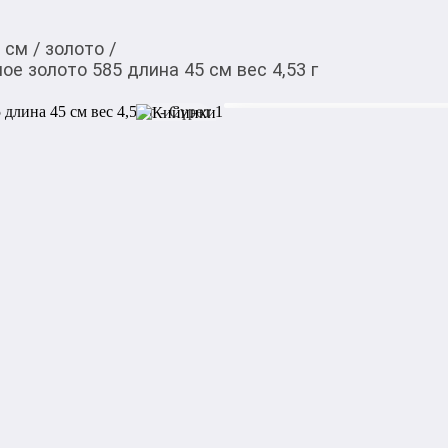
5 см
/
золото
/
ое золото 585 длина 45 см вес 4,53 г
61 257,00
c
Товарды Мой О!
тиркемесинен сатып ала
Цепь гариб-роллекс Ц-
аласыз
см вес 4,53 г
Артикул: Ц-4.0-1

Тип: цепь

Металл: Красное золото

Проба: 585

Тип плетения: Ленточка

Длина: 45 см

Вес: 4,53 г
Акысыз жеткирүү