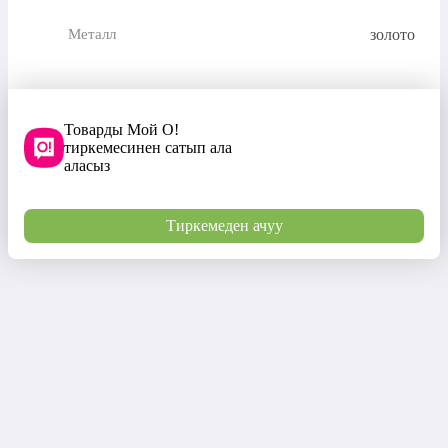
золото
Металл
Товарды Мой О!
тиркемесинен сатып ала
аласыз
Тиркемеден ачуу